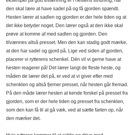
eksempel på god tilvænning er i hestens tilridning, når
den skal lære at have sadel på og få gjorden spændt.
Hesten lærer at sadlen og gjorden er der hele tiden og at
det ikke betyder noget. Den lærer også at den ikke skal
prøve at komme af med sadlen og gjorden. Den
tilvænnes altså presset. Men den kan stadig godt mærke,
at den har sadel og gjord på. Lige ved siden af gjorden,
placerer vi rytterens schenkel. Dén vil vi gerne have at
hesten reagerer på! Det lærer langt de fleste heste, og
måden de lærer det på, er ved at vi giver efter med
schenklen og altså fjerner presset, når hesten går fremad.
På den måde lærer hesten at kende forskel på presset fra
gjorden, som er der hele tiden og presset fra schenklen,
som den kan få til at gå væk, ved at sætte farten op, når
den mærker det.