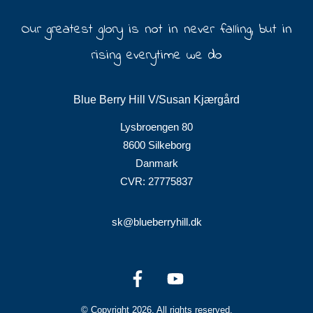
Our greatest glory is not in never falling, but in
rising everytime we do
Blue Berry Hill V/Susan Kjærgård
Lysbroengen 80
8600 Silkeborg
Danmark
CVR:
27775837
sk@blueberryhill.dk
© Copyright
2026
. All rights reserved.