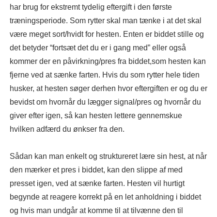
har brug for ekstremt tydelig eftergift i den første
træningsperiode. Som rytter skal man tænke i at det skal
være meget sort/hvidt for hesten. Enten er biddet stille og
det betyder “fortsæt det du er i gang med” eller også
kommer der en påvirkning/pres fra biddet,som hesten kan
fjerne ved at sænke farten. Hvis du som rytter hele tiden
husker, at hesten søger derhen hvor eftergiften er og du er
bevidst om hvornår du lægger signal/pres og hvornår du
giver efter igen, så kan hesten lettere gennemskue
hvilken adfærd du ønkser fra den.
Sådan kan man enkelt og struktureret lære sin hest, at når
den mærker et pres i biddet, kan den slippe af med
presset igen, ved at sænke farten. Hesten vil hurtigt
begynde at reagere korrekt på en let anholdning i biddet
og hvis man undgår at komme til at tilvænne den til