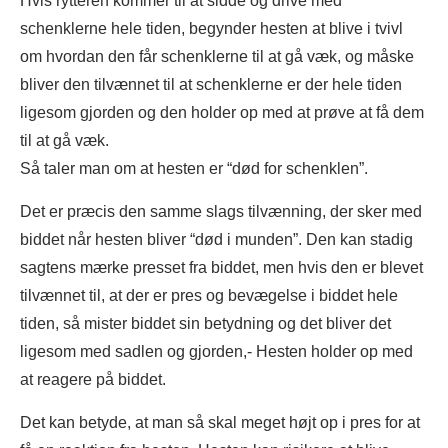
Hvis rytteren kommer til at sidde og drive med
schenklerne hele tiden, begynder hesten at blive i tvivl
om hvordan den får schenklerne til at gå væk, og måske
bliver den tilvænnet til at schenklerne er der hele tiden
ligesom gjorden og den holder op med at prøve at få dem
til at gå væk.
Så taler man om at hesten er “død for schenklen”.
Det er præcis den samme slags tilvænning, der sker med
biddet når hesten bliver “død i munden”. Den kan stadig
sagtens mærke presset fra biddet, men hvis den er blevet
tilvænnet til, at der er pres og bevægelse i biddet hele
tiden, så mister biddet sin betydning og det bliver det
ligesom med sadlen og gjorden,- Hesten holder op med
at reagere på biddet.
Det kan betyde, at man så skal meget højt op i pres for at